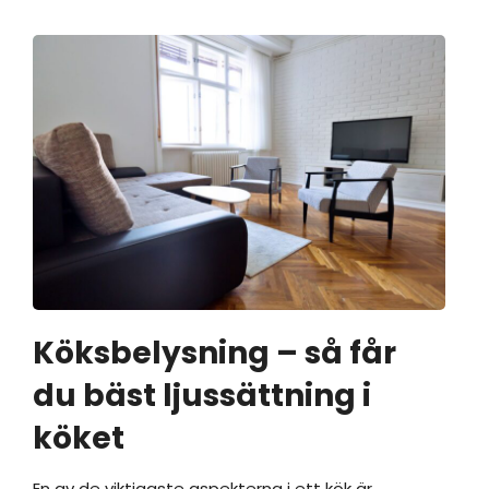
Köksbelysning – så får
du bäst ljussättning i
köket
En av de viktigaste aspekterna i ett kök är