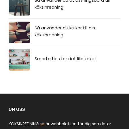
Så använder du avlastningsbord till
köksinredning
Så använder du krukor till din
köksinredning
Smarta tips för det lilla köket
OM OSS
KÖKSINREDNING.
se
är webbplatsen för dig som letar