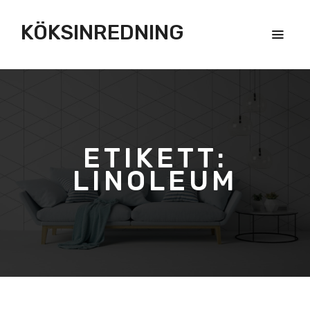
KÖKSINREDNING
ETIKETT:
LINOLEUM